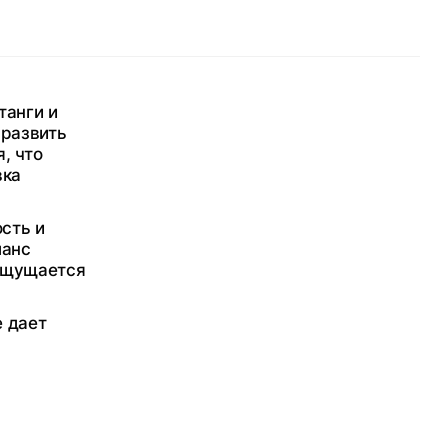
танги и
 развить
, что
вка
сть и
ланс
 ощущается
е дает