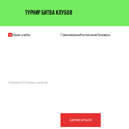
ТУРНИР БИТВА КЛУБОВ
Наши клубы
Главная
Цены
Расписание
Тренеры
ГЛАВНАЯ
/
ГРУППОВЫЕ ЗАНЯТИЯ
/
PUMP
ЗАПИСАТЬСЯ