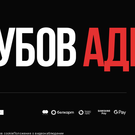
ЛУБОВ
АД
в cookie
Положение о видеонаблюдении