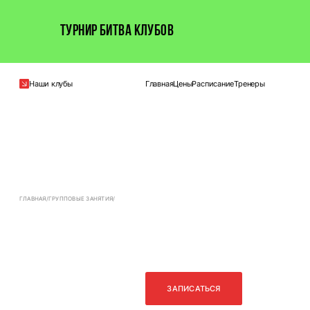
ТУРНИР БИТВА КЛУБОВ
Наши клубы
Главная
Цены
Расписание
Тренеры
ГЛАВНАЯ
/
ГРУППОВЫЕ ЗАНЯТИЯ
/
Пресс
+
ЗАПИСАТЬСЯ