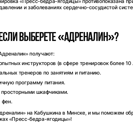
енировка «Пресс-бедра-ягодицы» противопоказана пр
авлении и заболеваниях сердечно-сосудистой сист
 если выберете «Адреналин»?
«Адреналин» получают:
опытных инструкторов (в сфере тренировок более 10 
альных тренеров по занятиям и питанию.
ичную программу питания.
с просторными шкафчиками.
 фен.
Адреналин» на Кабушкина в Минске, и мы поможем об
вках «Пресс-бедра-ягодицы»!