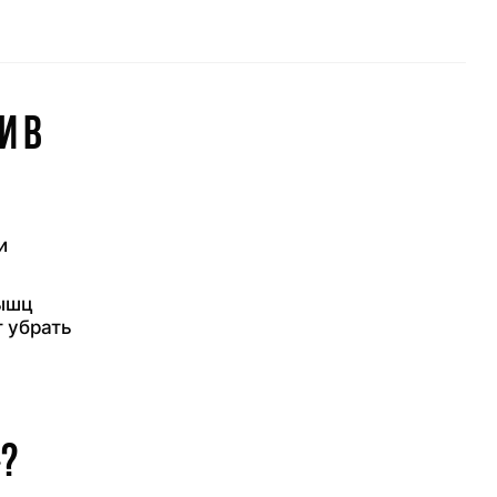
и в
и
мышц
т убрать
?