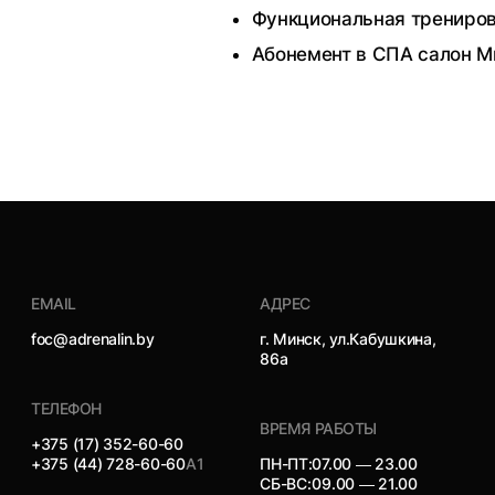
Функциональная трениров
Абонемент в СПА салон М
EMAIL
АДРЕС
foc@adrenalin.by
г. Минск, ул.Кабушкина,
86а
ТЕЛЕФОН
ВРЕМЯ РАБОТЫ
+375 (17) 352-60-60
+375 (44) 728-60-60
А1
ПН-ПТ:
07.00 — 23.00
СБ-ВС:
09.00 — 21.00